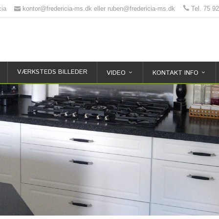
cia
kontor@fredericia-ms.dk eller ruben@fredericia-ms.dk
Tel. 75 9
VÆRKSTEDS BILLEDER
VIDEO
KONTAKT INFO