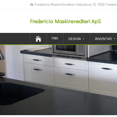
Fredericia MaskinSnedkeri Industrivej 32 7000 Frederi
Fredericia Maskinsnedkeri ApS
FMS
DESIGN
INVENTAR